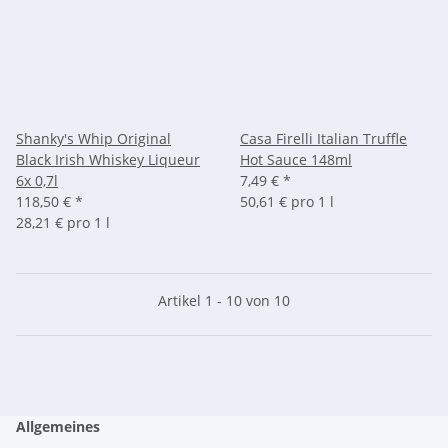
Shanky's Whip Original
Casa Firelli Italian Truffle
Black Irish Whiskey Liqueur
Hot Sauce 148ml
6x 0,7l
7,49 €
*
118,50 €
*
50,61 € pro 1 l
28,21 € pro 1 l
Artikel 1 - 10 von 10
Allgemeines