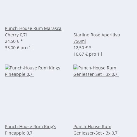
Punch-House Rum Marasca
Cherry 0,7l
Starlino Rosé Aperitivo
24,50 €
*
750ml
35,00 € pro 1 l
12,50 €
*
16,67 € pro 1 l
Punch-House Rum King's
Punch-House Rum
Pineapple 0,7l
Geniesser-Set - 3x 0,7l