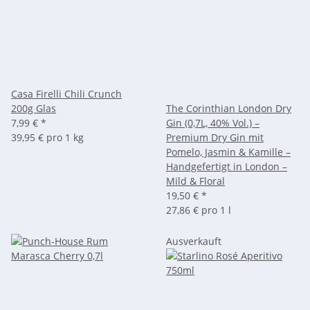
Casa Firelli Chili Crunch
200g Glas
The Corinthian London Dry
7,99 €
*
Gin (0,7L, 40% Vol.) –
39,95 € pro 1 kg
Premium Dry Gin mit
Pomelo, Jasmin & Kamille –
Handgefertigt in London –
Mild & Floral
19,50 €
*
27,86 € pro 1 l
Ausverkauft