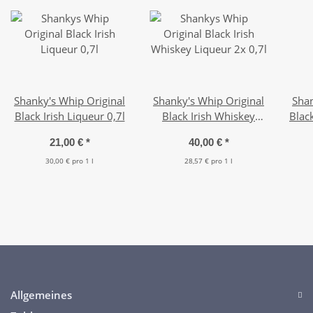
Shanky's Whip Original
Shanky's Whip Original
Shan
Black Irish Liqueur 0,7l
Black Irish Whiskey
Black
Liqueur 2x 0,7l
21,00 €
*
40,00 €
*
30,00 € pro 1 l
28,57 € pro 1 l
Allgemeines