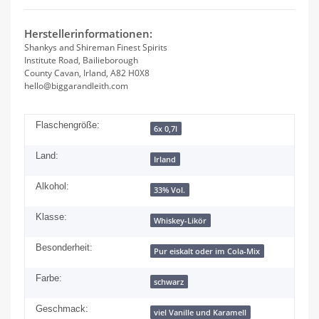
Herstellerinformationen:
Shankys and Shireman Finest Spirits
Institute Road, Bailieborough
County Cavan, Irland, A82 H0X8
hello@biggarandleith.com
Flaschengröße:
6x 0,7l
Land:
Irland
Alkohol:
33% Vol.
Klasse:
Whiskey-Likör
Besonderheit:
Pur eiskalt oder im Cola-Mix
Farbe:
schwarz
Geschmack:
viel Vanille und Karamell