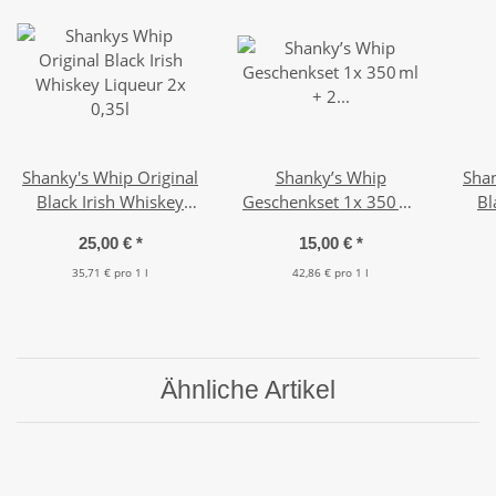
Shanky's Whip Original
Shanky’s Whip
Shan
Black Irish Whiskey
Geschenkset 1x 350 ml
Bl
Liqueur 2x 0,35l
+ 2 Shotgläser
L
25,00 €
*
15,00 €
*
35,71 € pro 1 l
42,86 € pro 1 l
Ähnliche Artikel