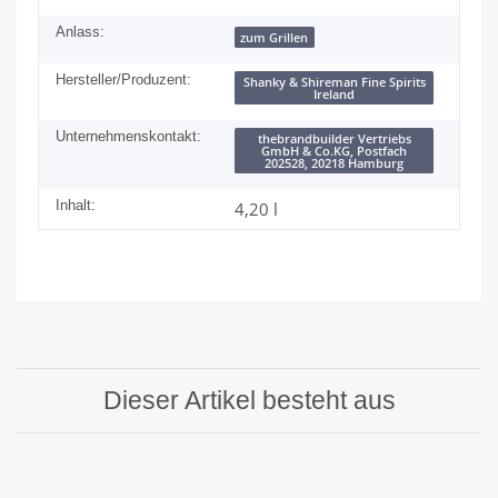
Anlass:
zum Grillen
Hersteller/Produzent:
Shanky & Shireman Fine Spirits
Ireland
Unternehmenskontakt:
thebrandbuilder Vertriebs
GmbH & Co.KG, Postfach
202528, 20218 Hamburg
Inhalt:
4,20 l
Dieser Artikel besteht aus