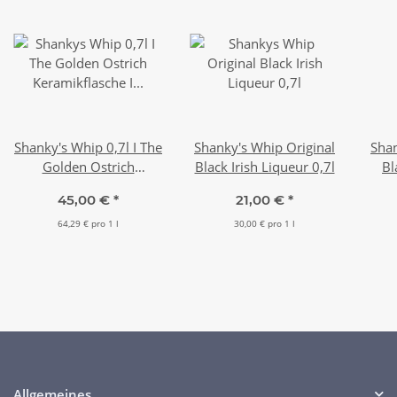
Shanky's Whip 0,7l I The
Shanky's Whip Original
Shan
Golden Ostrich
Black Irish Liqueur 0,7l
Bl
Keramikflasche I Limited
45,00 €
*
21,00 €
*
Edition 2025
64,29 € pro 1 l
30,00 € pro 1 l
Allgemeines