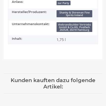
Anlass:
zur Party
Hersteller/Produzent:
Shanky & Shireman Fine
Spirits Ireland
Unternehmenskontakt:
thebrandbuilder Vertriebs
GmbH & Co.KG, Postfach
202528, 20218 Hamburg
Inhalt:
1,75 l
Kunden kauften dazu folgende
Artikel: