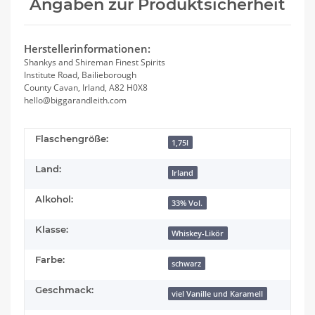
Angaben zur Produktsicherheit
Herstellerinformationen:
Shankys and Shireman Finest Spirits
Institute Road, Bailieborough
County Cavan, Irland, A82 H0X8
hello@biggarandleith.com
Flaschengröße:
1,75l
Land:
Irland
Alkohol:
33% Vol.
Klasse:
Whiskey-Likör
Farbe:
schwarz
Geschmack:
viel Vanille und Karamell