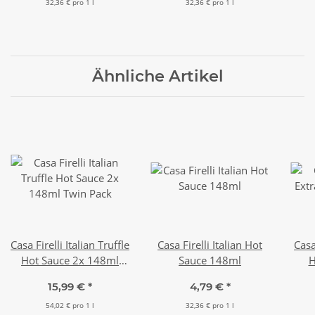
32,36 € pro 1 l
32,36 € pro 1 l
Ähnliche Artikel
Casa Firelli Italian Truffle
Casa Firelli Italian Hot
Casa
Hot Sauce 2x 148ml
Sauce 148ml
H
Twin Pack
15,99 €
*
4,79 €
*
54,02 € pro 1 l
32,36 € pro 1 l