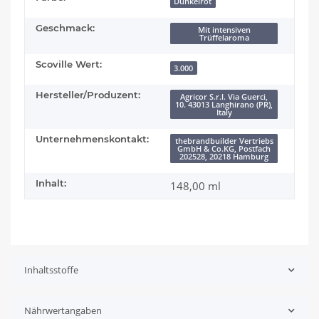
Dunkelrot
Geschmack:
Mit intensiven
Trüffelaroma
Scoville Wert:
3.000
Hersteller/Produzent:
Agricor S.r.l. Via Guerci,
10. 43013 Langhirano (PR),
Italy
Unternehmenskontakt:
thebrandbuilder Vertriebs
GmbH & Co.KG, Postfach
202528, 20218 Hamburg
Inhalt:
148,00 ml
Inhaltsstoffe
Nährwertangaben