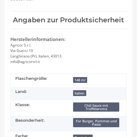
Angaben zur Produktsicherheit
Herstellerinformationen:
Agricor S.r.l.
Via Guerci 10
Langhirano (Pr), Italien, 43013
info@agricorsrl.it
Flaschengröße:
148 ml
Land:
Italien
Klasse:
Chili Sauce mit
Trüffelaroma
Besonderheit:
Für Burger, Pommes und
Pasta
Farbe: