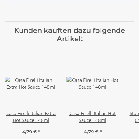
Kunden kauften dazu folgende
Artikel:
Casa Firelli Italian Extra
Casa Firelli Italian Hot
Sta
Hot Sauce 148ml
Sauce 148ml
C
4,79 €
*
4,79 €
*