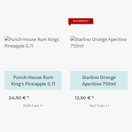
AUSVERKAUFT
Punch-House Rum
Starlino Orange
King's Pineapple 0,7l
Aperitivo 750ml
24,50 €
*
12,50 €
*
35,00 € pro 1 l
16,67 € pro 1 l