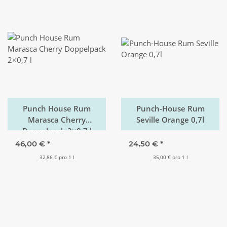
Punch House Rum
Punch-House Rum
Marasca Cherry
Seville Orange 0,7l
Doppelpack 2×0,7 l
46,00 €
*
24,50 €
*
32,86 € pro 1 l
35,00 € pro 1 l