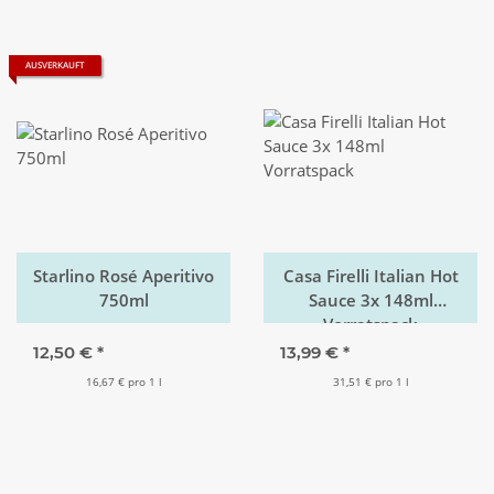
AUSVERKAUFT
Starlino Rosé Aperitivo
Casa Firelli Italian Hot
750ml
Sauce 3x 148ml
Vorratspack
12,50 €
*
13,99 €
*
16,67 € pro 1 l
31,51 € pro 1 l