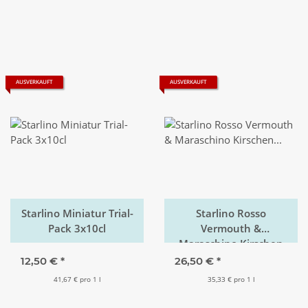
AUSVERKAUFT
AUSVERKAUFT
Starlino Miniatur Trial-
Starlino Rosso
Pack 3x10cl
Vermouth &
Maraschino Kirschen
Manhattan Cocktail-Kit
12,50 €
*
26,50 €
*
41,67 € pro 1 l
35,33 € pro 1 l