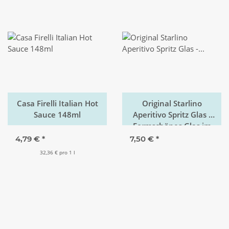
Casa Firelli Italian Hot
Original Starlino
Sauce 148ml
Aperitivo Spritz Glas -
Formschönes Glas im
italienischen Design
4,79 €
*
7,50 €
*
und Magenta Stilfarbe
32,36 € pro 1 l