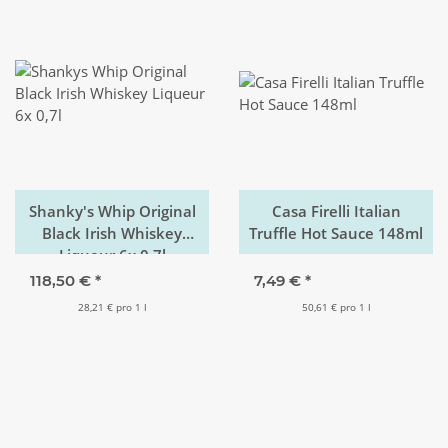
Shanky's Whip Original
Casa Firelli Italian
Black Irish Whiskey
Truffle Hot Sauce 148ml
Liqueur 6x 0,7l
118,50 €
*
7,49 €
*
28,21 € pro 1 l
50,61 € pro 1 l