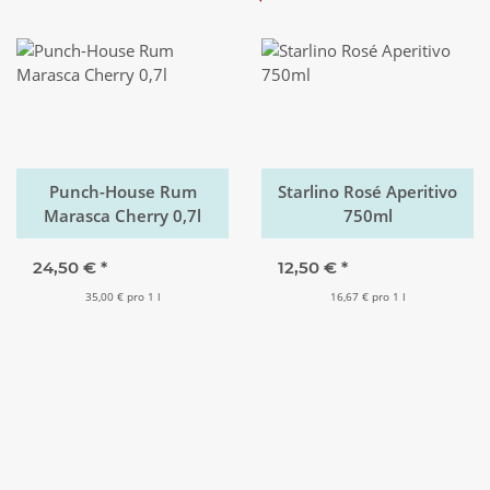
Punch-House Rum
Starlino Rosé Aperitivo
Marasca Cherry 0,7l
750ml
24,50 €
*
12,50 €
*
35,00 € pro 1 l
16,67 € pro 1 l