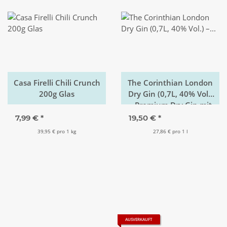
Casa Firelli Chili Crunch
The Corinthian London
200g Glas
Dry Gin (0,7L, 40% Vol.)
– Premium Dry Gin mit
Pomelo, Jasmin &
7,99 €
*
19,50 €
*
Kamille – Handgefertigt
39,95 € pro 1 kg
27,86 € pro 1 l
in London – Mild &
Floral
AUSVERKAUFT