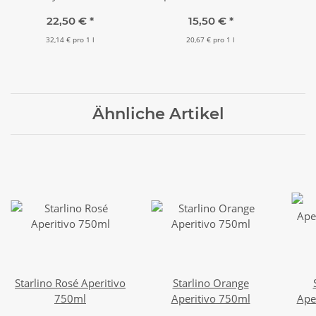
mit Glas
22,50 €
*
15,50 €
*
32,14 € pro 1 l
20,67 € pro 1 l
Ähnliche Artikel
Starlino Rosé Aperitivo
Starlino Orange
750ml
Aperitivo 750ml
Ape