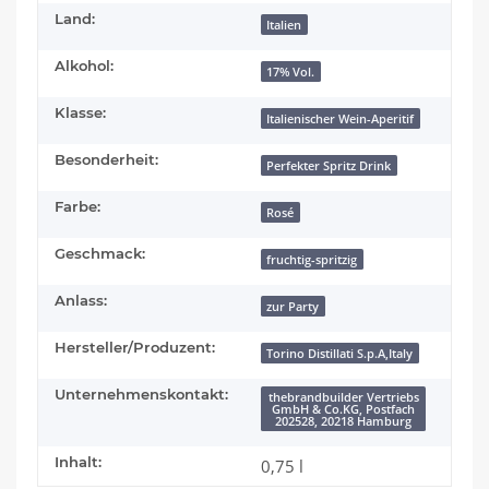
Land:
Italien
Alkohol:
17% Vol.
Klasse:
Italienischer Wein-Aperitif
Besonderheit:
Perfekter Spritz Drink
Farbe:
Rosé
Geschmack:
fruchtig-spritzig
Anlass:
zur Party
Hersteller/Produzent:
Torino Distillati S.p.A,Italy
Unternehmenskontakt:
thebrandbuilder Vertriebs
GmbH & Co.KG, Postfach
202528, 20218 Hamburg
Inhalt:
0,75 l