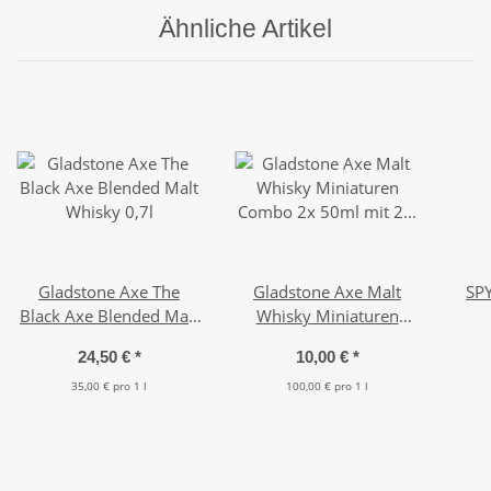
Ähnliche Artikel
Gladstone Axe The
Gladstone Axe Malt
SP
Black Axe Blended Malt
Whisky Miniaturen
Whisky 0,7l
Combo 2x 50ml mit 2
G
24,50 €
*
10,00 €
*
Gläser
35,00 € pro 1 l
100,00 € pro 1 l