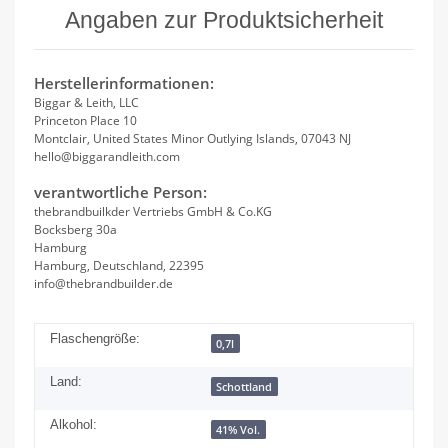
Angaben zur Produktsicherheit
Herstellerinformationen:
Biggar & Leith, LLC
Princeton Place 10
Montclair, United States Minor Outlying Islands, 07043 NJ
hello@biggarandleith.com
verantwortliche Person:
thebrandbuilkder Vertriebs GmbH & Co.KG
Bocksberg 30a
Hamburg
Hamburg, Deutschland, 22395
info@thebrandbuilder.de
Flaschengröße:
0,7l
Land:
Schottland
Alkohol:
41% Vol.