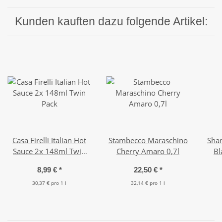
Kunden kauften dazu folgende Artikel:
Casa Firelli Italian Hot
Stambecco Maraschino
Shan
Sauce 2x 148ml Twin
Cherry Amaro 0,7l
Bl
Pack
8,99 €
*
22,50 €
*
30,37 € pro 1 l
32,14 € pro 1 l