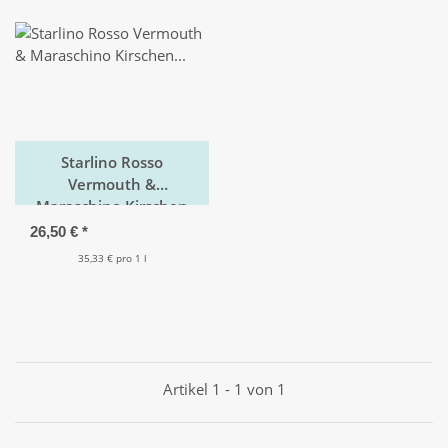
Starlino Rosso
Vermouth &
Maraschino Kirschen
Manhattan Cocktail-Kit
26,50 €
*
35,33 € pro 1 l
Artikel 1 - 1 von 1