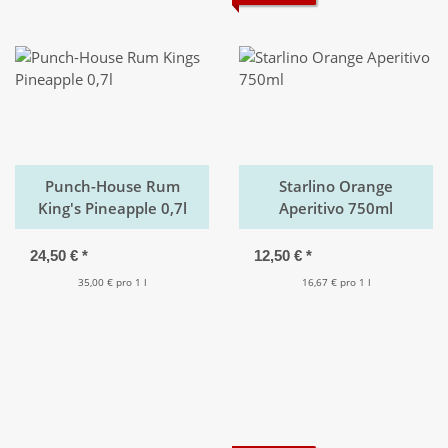
Punch-House Rum
Starlino Orange
King's Pineapple 0,7l
Aperitivo 750ml
24,50 €
*
12,50 €
*
35,00 € pro 1 l
16,67 € pro 1 l