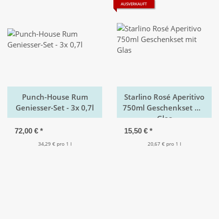
AUSVERKAUFT
Punch-House Rum
Starlino Rosé Aperitivo
Geniesser-Set - 3x 0,7l
750ml Geschenkset mit
Glas
72,00 €
*
15,50 €
*
34,29 € pro 1 l
20,67 € pro 1 l