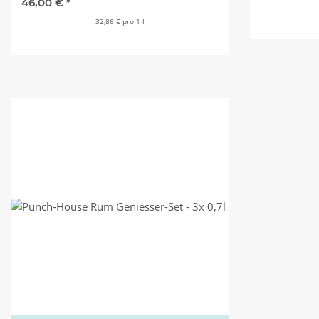
46,00 €
*
32,86 € pro 1 l