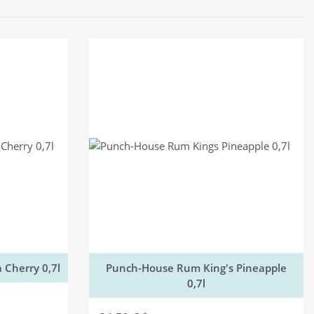
Cherry 0,7l
Punch-House Rum King's Pineapple
0,7l