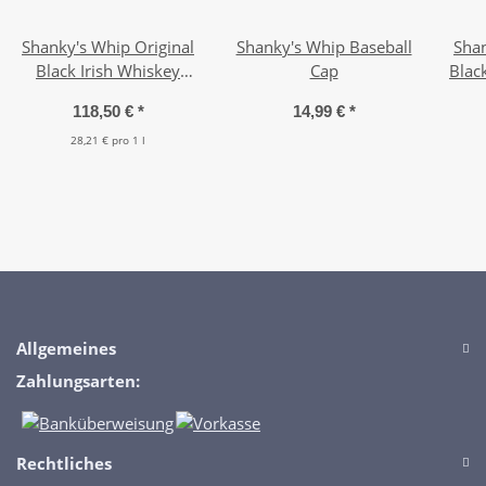
Shanky's Whip Original
Shanky's Whip Baseball
Shan
Black Irish Whiskey
Cap
Black
Liqueur 6x 0,7l
118,50 €
*
14,99 €
*
28,21 € pro 1 l
Allgemeines
Zahlungsarten:
Rechtliches