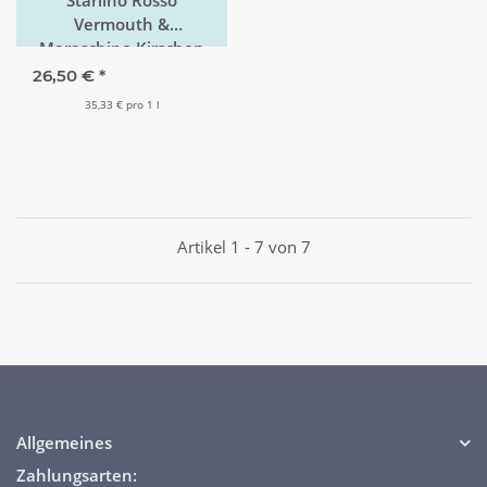
Vermouth &
Maraschino Kirschen
Manhattan Cocktail-Kit
26,50 €
*
35,33 € pro 1 l
Artikel 1 - 7 von 7
Allgemeines
Zahlungsarten: