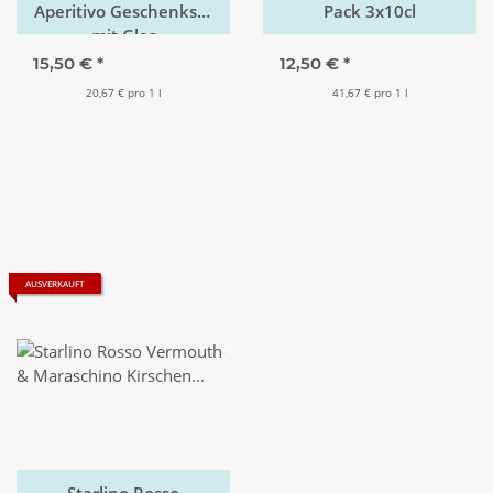
Aperitivo Geschenkset
Pack 3x10cl
mit Glas
15,50 €
*
12,50 €
*
20,67 € pro 1 l
41,67 € pro 1 l
AUSVERKAUFT
Starlino Rosso