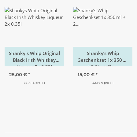
Shanky's Whip Original
Shanky’s Whip
Black Irish Whiskey
Geschenkset 1x 350 ml
Liqueur 2x 0,35l
+ 2 Shotgläser
25,00 €
*
15,00 €
*
35,71 € pro 1 l
42,86 € pro 1 l