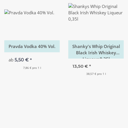
Pravda Vodka 40% Vol.
Shanky's Whip Original
Black Irish Whiskey
Liqueur 0,35l
ab
5,50 €
*
13,50 €
*
7,86 € pro 1 l
38,57 € pro 1 l